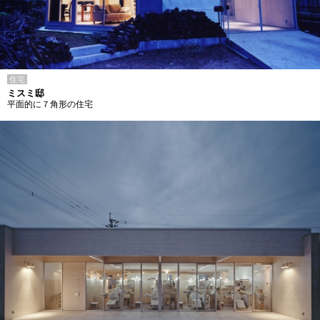
住宅
ミスミ邸
平面的に７角形の住宅