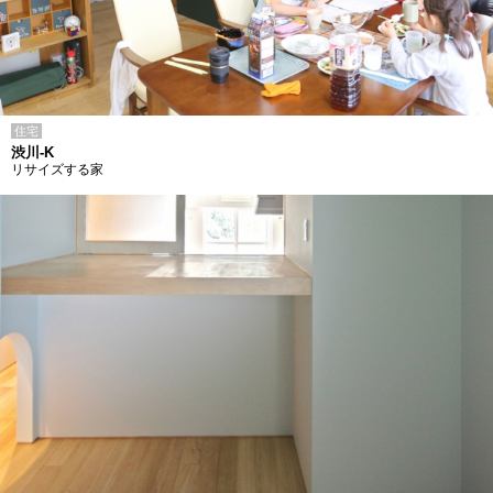
住宅
渋川-K
リサイズする家