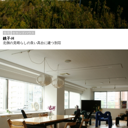
住宅
セカンドハウス
銚子-H
北側の見晴らしの良い高台に建つ別荘