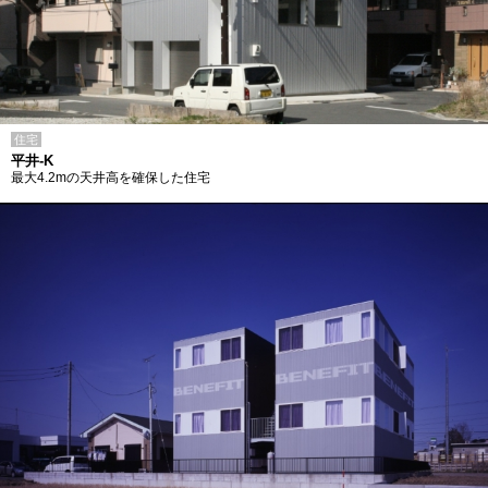
住宅
平井-K
最大4.2mの天井高を確保した住宅