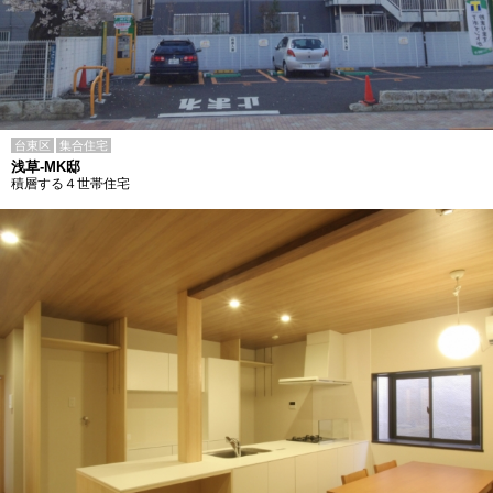
台東区
集合住宅
浅草-MK邸
積層する４世帯住宅