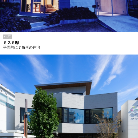
住宅
ミスミ邸
平面的に７角形の住宅