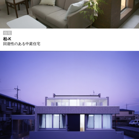
住宅
柏-K
回遊性のある中庭住宅