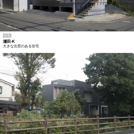
住宅
瀬田-K
大きな出窓のある住宅