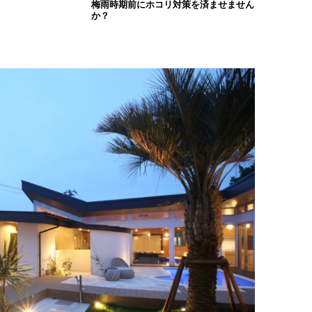
梅雨時期前にホコリ対策を済ませません
か？