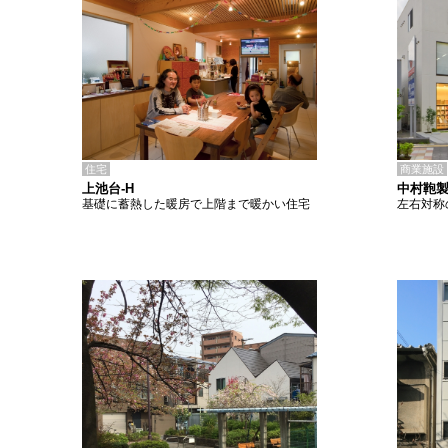
住宅
商業施設
上池台-H
中村鞄
基礎に蓄熱した暖房で上階まで暖かい住宅
左右対称