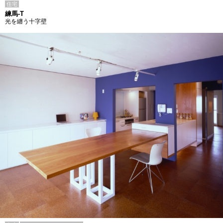
住宅
練馬-T
光を纏う十字壁