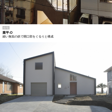
住宅
業平-O
細い無垢の鉄で開口部をぐるりと構成