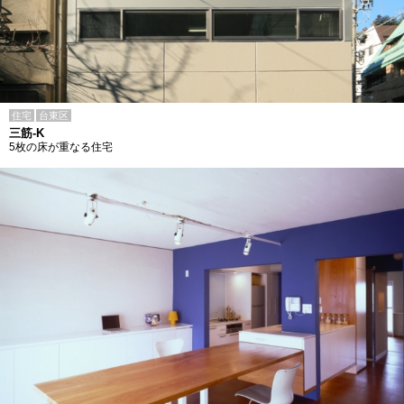
住宅
台東区
三筋-K
5枚の床が重なる住宅