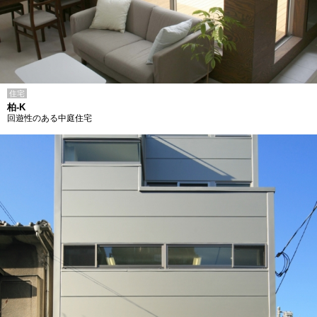
住宅
柏-K
回遊性のある中庭住宅