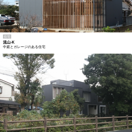
住宅
流山-K
中庭とガレージのある住宅