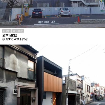
台東区
集合住宅
浅草-MK邸
積層する４世帯住宅