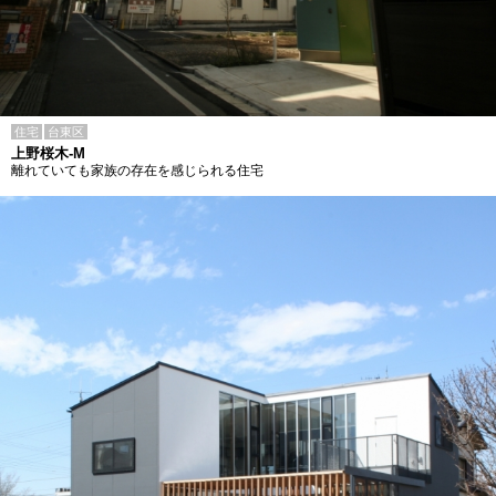
住宅
台東区
上野桜木-M
離れていても家族の存在を感じられる住宅