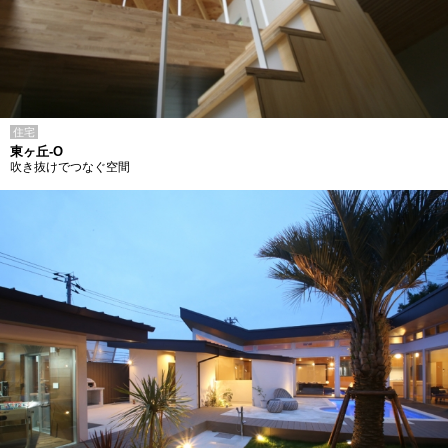
住宅
東ヶ丘-O
吹き抜けでつなぐ空間