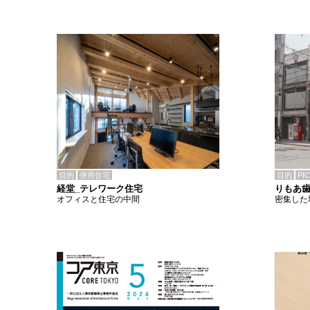
目的
併用住宅
目的
PI
経堂_テレワーク住宅
りもあ
オフィスと住宅の中間
密集した