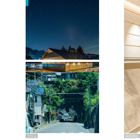
掲載雑誌・書籍
『街歩き研修「アールデコとモダニズ
ム、和風バロック」』のレポート記事が
掲載
掲載雑誌
コラム