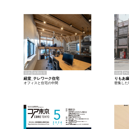
目的
併用住宅
目的
PI
経堂_テレワーク住宅
りもあ
オフィスと住宅の中間
密集した