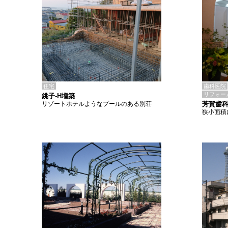
住宅
歯科医院
リフォー
銚子-H増築
リゾートホテルようなプールのある別荘
芳賀歯
狭小面積