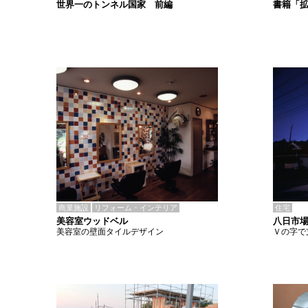
書籍「
世界一のトンネル国家 前編
商業施設
リフォーム・インテリア
住宅
美容室ウッドベル
八日市場
美容室の壁面タイルデザイン
Ｖの字で