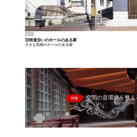
住宅
旧街道沿いのホールのある家
大きな気積のホールのある家
空間の音環境を整え
特集