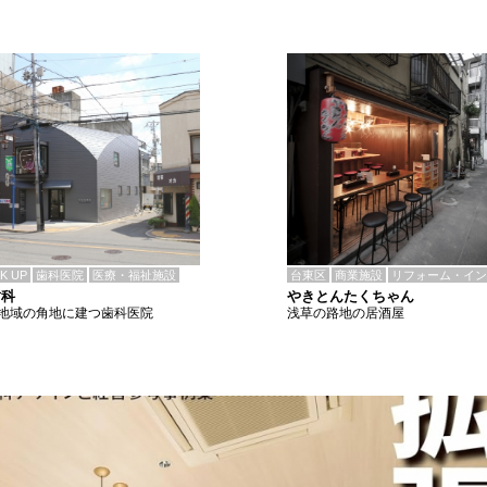
CK UP
歯科医院
医療・福祉施設
台東区
商業施設
リフォーム・イン
歯科
やきとんたくちゃん
地域の角地に建つ歯科医院
浅草の路地の居酒屋