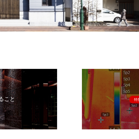
ること
特