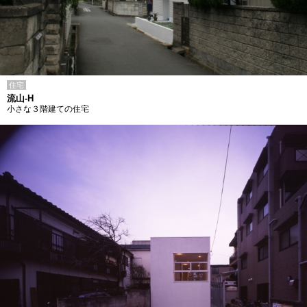
住宅
流山-H
小さな３階建ての住宅