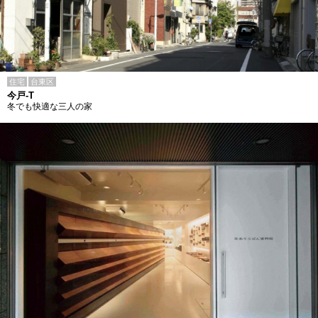
住宅
台東区
今戸-T
冬でも快適な三人の家