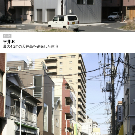
住宅
平井-K
最大4.2mの天井高を確保した住宅