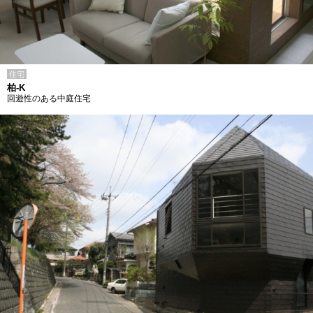
住宅
柏-K
回遊性のある中庭住宅