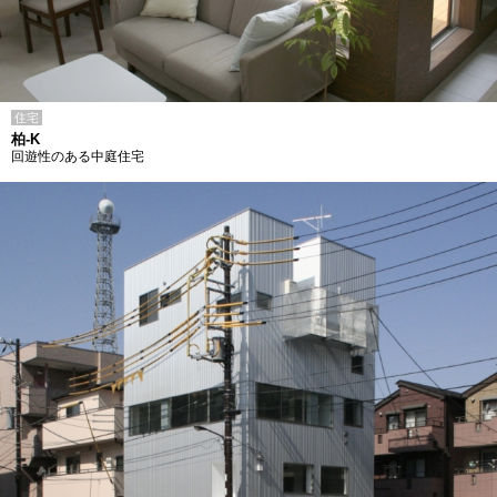
住宅
柏-K
回遊性のある中庭住宅