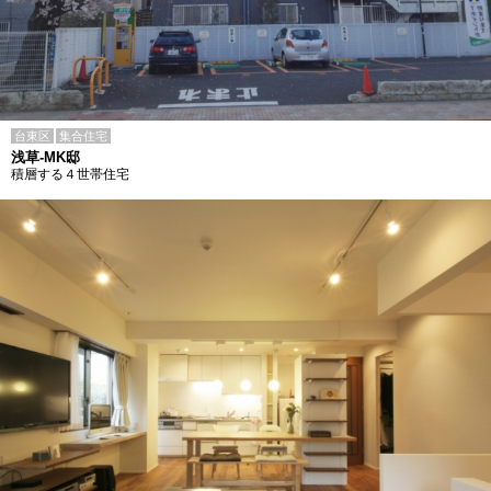
台東区
集合住宅
浅草-MK邸
積層する４世帯住宅