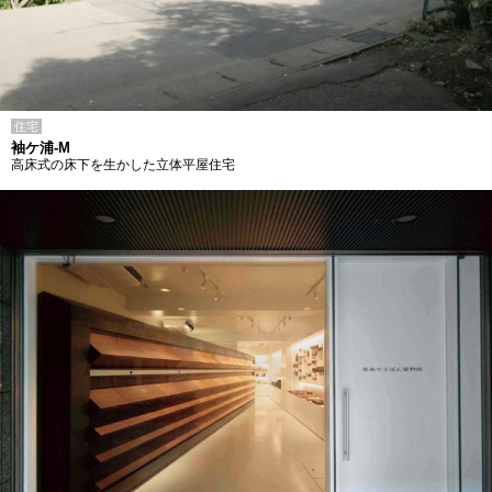
住宅
袖ケ浦-M
高床式の床下を生かした立体平屋住宅