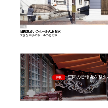
住宅
旧街道沿いのホールのある家
大きな気積のホールのある家
空間の音環境を整え
特集