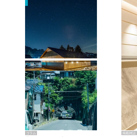
掲載雑誌・書籍
『街歩き研修「アールデコとモダニズ
ム、和風バロック」』のレポート記事が
掲載
掲載雑誌
コラム