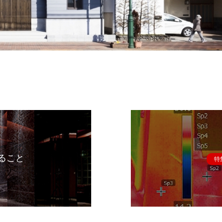
ること
特