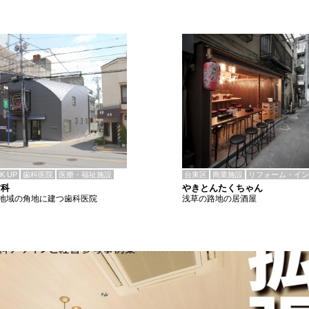
CK UP
歯科医院
医療・福祉施設
台東区
商業施設
リフォーム・イン
歯科
やきとんたくちゃん
地域の角地に建つ歯科医院
浅草の路地の居酒屋