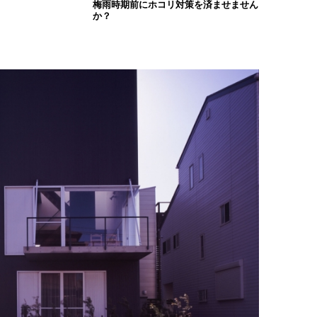
梅雨時期前にホコリ対策を済ませません
か？