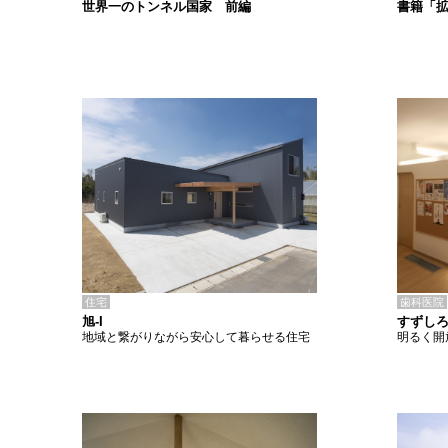
書籍「
世界一のトンネル国家 前編
住宅
歯科医院
旭-I
すずし
地域と繋がりながら安心して暮らせる住宅
明るく開