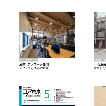
目的
併用住宅
目的
PI
経堂_テレワーク住宅
りもあ
オフィスと住宅の中間
密集した