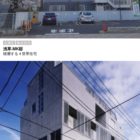
台東区
集合住宅
浅草-MK邸
積層する４世帯住宅