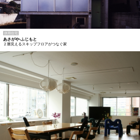
併用住宅
あさがや-ふじもと
２層見えるスキップフロアがつなぐ家