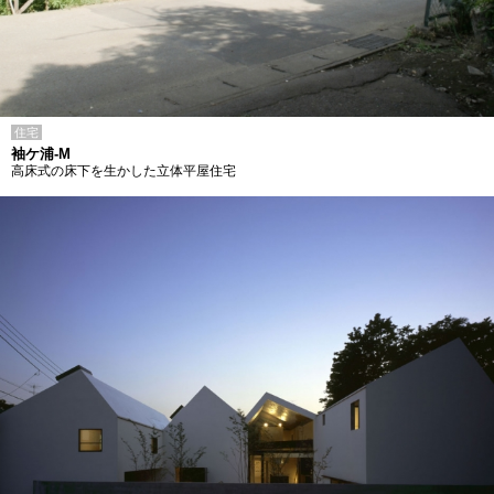
住宅
袖ケ浦-M
高床式の床下を生かした立体平屋住宅