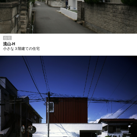
住宅
流山-H
小さな３階建ての住宅