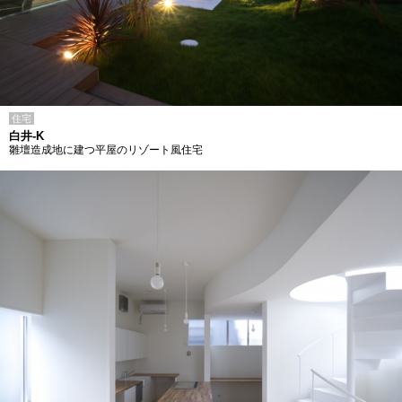
住宅
白井-K
雛壇造成地に建つ平屋のリゾート風住宅