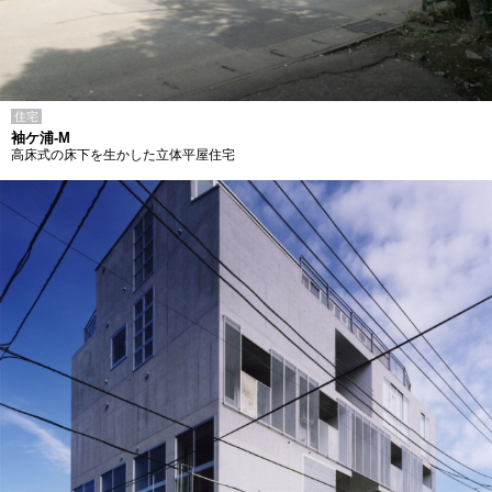
住宅
袖ケ浦-M
高床式の床下を生かした立体平屋住宅