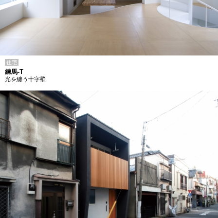
住宅
練馬-T
光を纏う十字壁