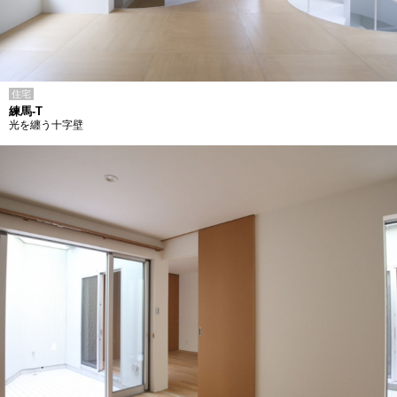
住宅
練馬-T
光を纏う十字壁