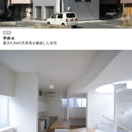
住宅
平井-K
最大4.2mの天井高を確保した住宅