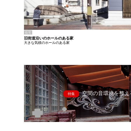
住宅
旧街道沿いのホールのある家
大きな気積のホールのある家
空間の音環境を整え
特集