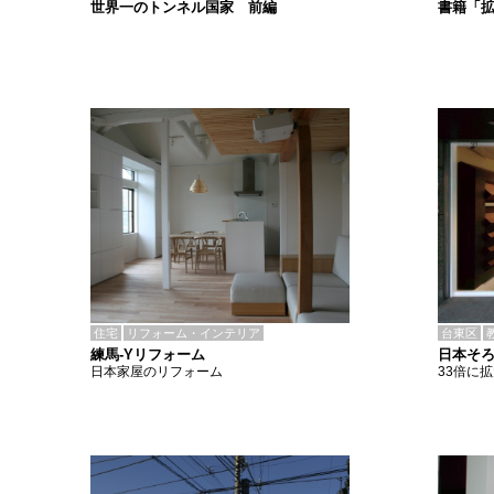
書籍「
世界一のトンネル国家 前編
住宅
リフォーム・インテリア
台東区
練馬-Yリフォーム
日本そ
日本家屋のリフォーム
33倍に