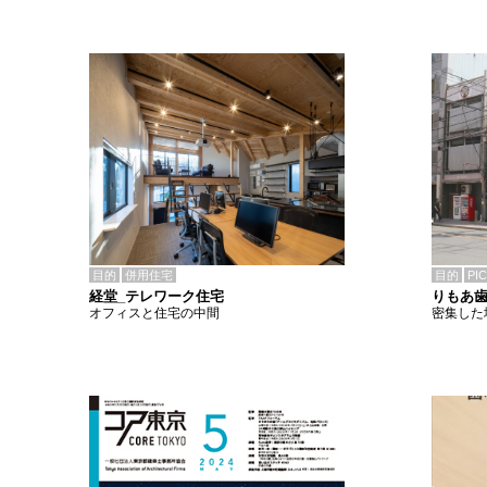
目的
併用住宅
目的
PI
経堂_テレワーク住宅
りもあ
オフィスと住宅の中間
密集した