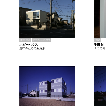
併用住宅
セカンドハウス
住宅
ホビーハウス
千田-M
趣味のための五角形
９つの高