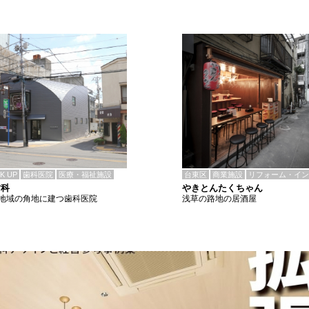
CK UP
歯科医院
医療・福祉施設
台東区
商業施設
リフォーム・イン
歯科
やきとんたくちゃん
地域の角地に建つ歯科医院
浅草の路地の居酒屋