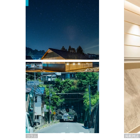
掲載雑誌・書籍
『街歩き研修「アールデコとモダニズ
ム、和風バロック」』のレポート記事が
掲載
掲載雑誌
コラム