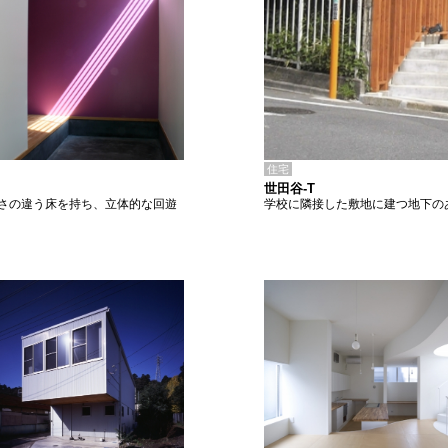
住宅
世田谷-T
学校に隣接した敷地に建つ地下の
さの違う床を持ち、立体的な回遊