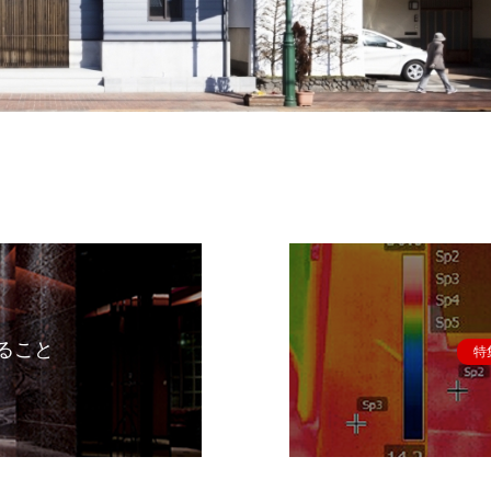
ること
特