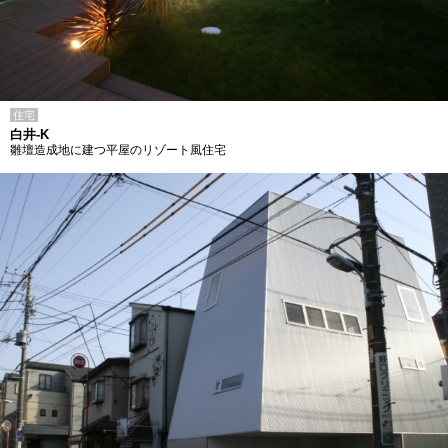
住宅
白井-K
雛壇造成地に建つ平屋のリゾート風住宅