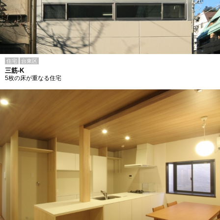
住宅
台東区
三筋-K
5枚の床が重なる住宅