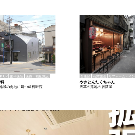
CK UP
歯科医院
医療・福祉施設
台東区
商業施設
リフォーム・イン
歯科
やきとんたくちゃん
地域の角地に建つ歯科医院
浅草の路地の居酒屋