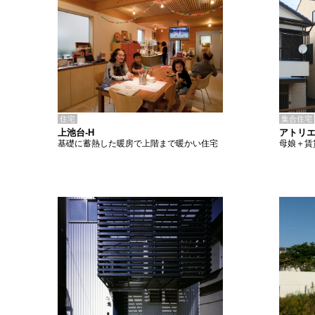
住宅
集合住宅
上池台-H
アトリエ
基礎に蓄熱した暖房で上階まで暖かい住宅
母娘＋賃