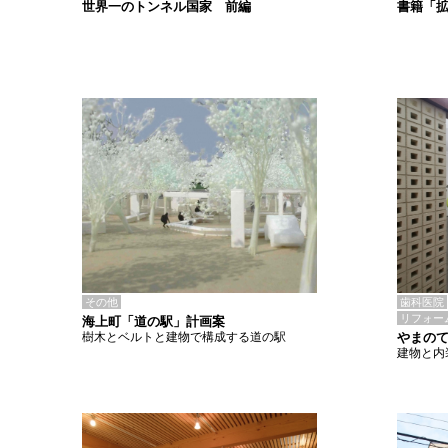
書籍「
世界一のトンネル国家 前編
その他
歯科医院
リフォー
海上町「道の駅」計画案
樹木とベルトと建物で構成する道の駅
やまの
建物と内