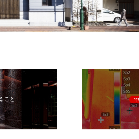
ること
特