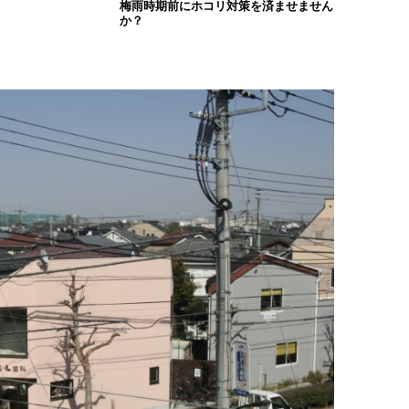
梅雨時期前にホコリ対策を済ませません
か？