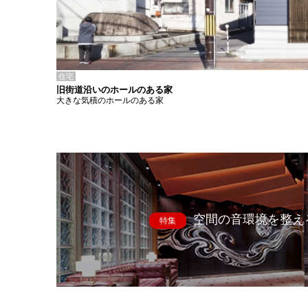
住宅
旧街道沿いのホールのある家
大きな気積のホールのある家
空間の音環境を整え
特集