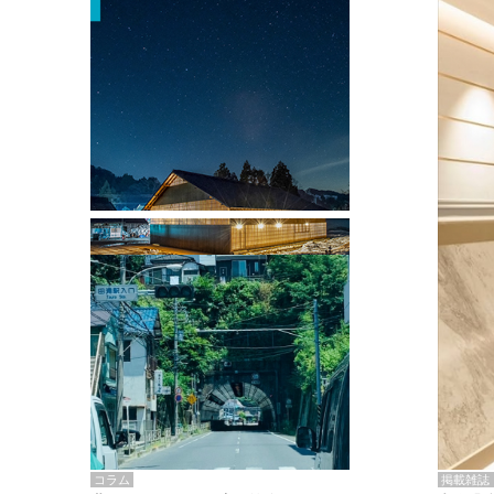
掲載雑誌・書籍
『街歩き研修「アールデコとモダニズ
ム、和風バロック」』のレポート記事が
掲載
掲載雑誌
コラム