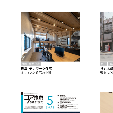
目的
併用住宅
目的
PI
経堂_テレワーク住宅
りもあ
オフィスと住宅の中間
密集した