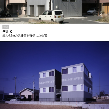
住宅
平井-K
最大4.2mの天井高を確保した住宅