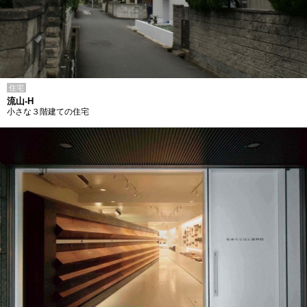
住宅
流山-H
小さな３階建ての住宅