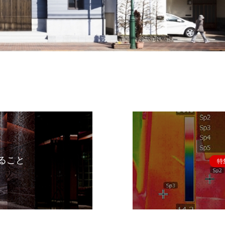
ること
特