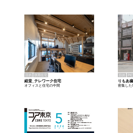
目的
併用住宅
目的
PI
経堂_テレワーク住宅
りもあ
オフィスと住宅の中間
密集した