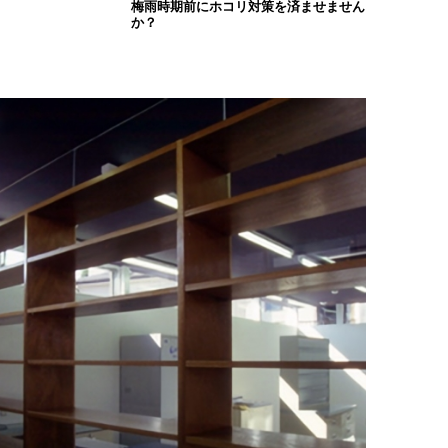
梅雨時期前にホコリ対策を済ませません
か？