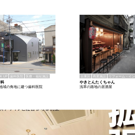
CK UP
歯科医院
医療・福祉施設
台東区
商業施設
リフォーム・イン
歯科
やきとんたくちゃん
地域の角地に建つ歯科医院
浅草の路地の居酒屋