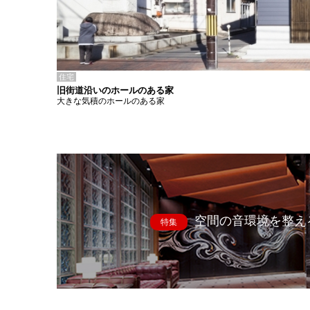
住宅
旧街道沿いのホールのある家
大きな気積のホールのある家
空間の音環境を整え
特集