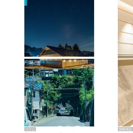
掲載雑誌・書籍
『街歩き研修「アールデコとモダニズ
ム、和風バロック」』のレポート記事が
掲載
掲載雑誌
コラム