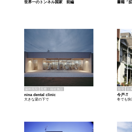
書籍「
世界一のトンネル国家 前編
歯科医院
医療・福祉施設
住宅
台
nina dental clinic
今戸-T
大きな梁の下で
冬でも快