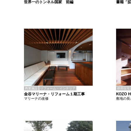
書籍「
世界一のトンネル国家 前編
商業施設
リフォーム・インテリア
併用住宅
金谷マリーナ・リフォーム１期工事
KOZO 
マリーナの改修
敷地の長