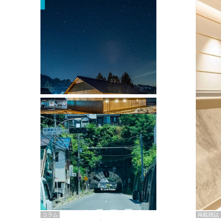
掲載雑誌・書籍
『街歩き研修「アールデコとモダニズ
ム、和風バロック」』のレポート記事が
掲載
掲載雑誌
コラム