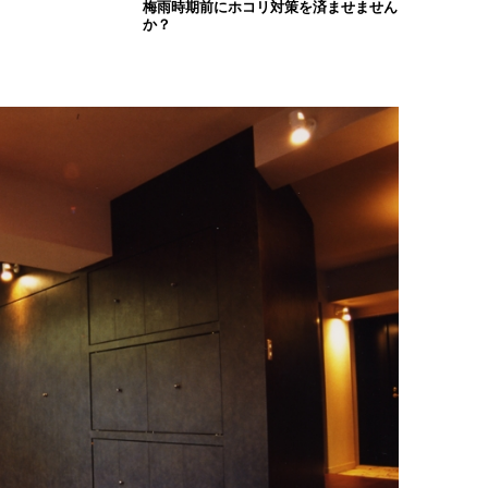
梅雨時期前にホコリ対策を済ませません
か？