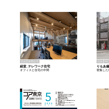
目的
併用住宅
目的
PI
経堂_テレワーク住宅
りもあ
オフィスと住宅の中間
密集した