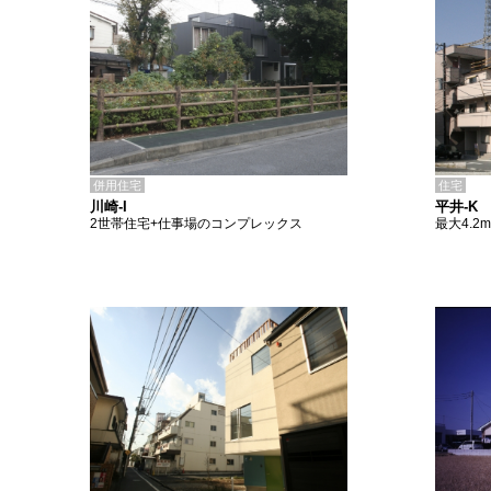
併用住宅
住宅
川崎-I
平井-K
2世帯住宅+仕事場のコンプレックス
最大4.