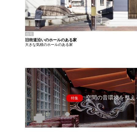
住宅
旧街道沿いのホールのある家
大きな気積のホールのある家
空間の音環境を整え
特集