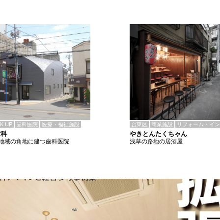
CK UP
歯科医院
医療・福祉施設
台東区
商業施設
リフォーム・イン
歯科
やきとんたくちゃん
地域の角地に建つ歯科医院
浅草の路地の居酒屋