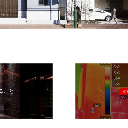
ること
特