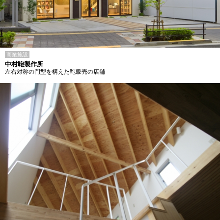
商業施設
中村鞄製作所
左右対称の門型を構えた鞄販売の店舗