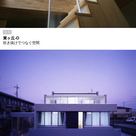
住宅
東ヶ丘-O
吹き抜けでつなぐ空間