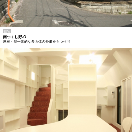
住宅
南つくし野-O
屋根・壁一体的な多面体の外形をもつ住宅