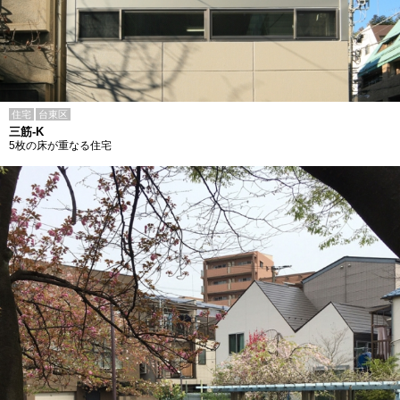
住宅
台東区
三筋-K
5枚の床が重なる住宅