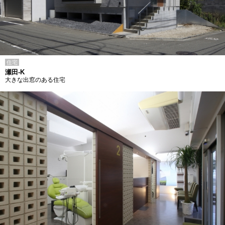
住宅
瀬田-K
大きな出窓のある住宅