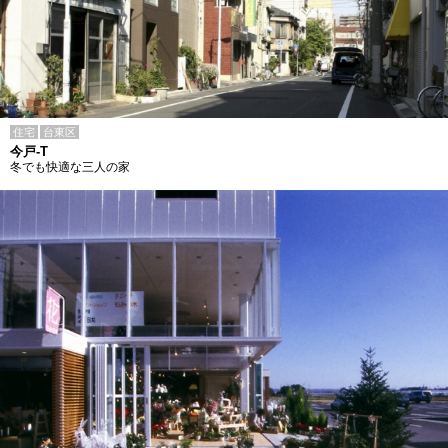
住宅
台東区
今戸-T
冬でも快適な三人の家