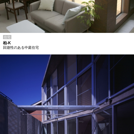
住宅
柏-K
回遊性のある中庭住宅