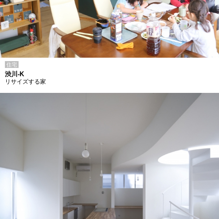
住宅
渋川-K
リサイズする家