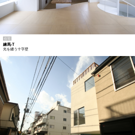
住宅
練馬-T
光を纏う十字壁