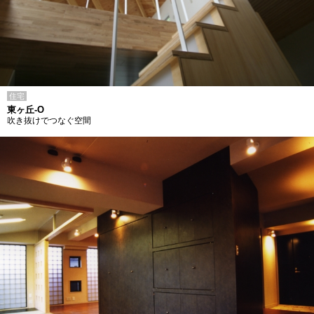
住宅
東ヶ丘-O
吹き抜けでつなぐ空間