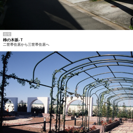
住宅
柿の木坂-Ｔ
二世帯住居から三世帯住居へ