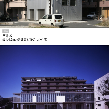
住宅
平井-K
最大4.2mの天井高を確保した住宅