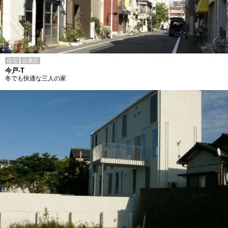
住宅
台東区
今戸-T
冬でも快適な三人の家