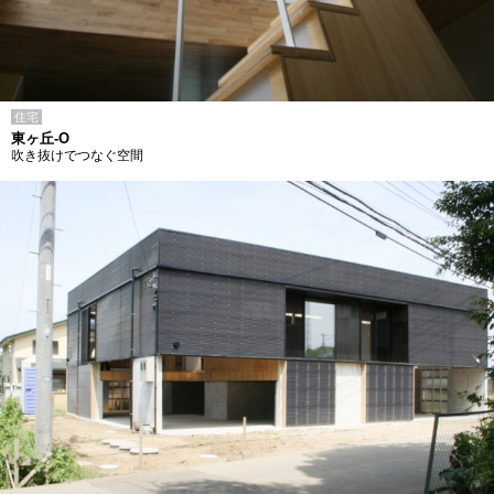
住宅
東ヶ丘-O
吹き抜けでつなぐ空間