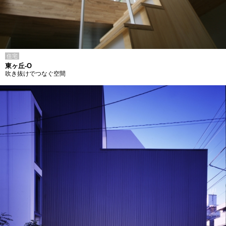
住宅
東ヶ丘-O
吹き抜けでつなぐ空間