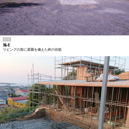
住宅
旭-E
リビングの前に菜園を備えた終の住処