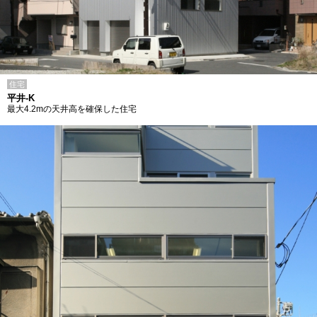
住宅
平井-K
最大4.2mの天井高を確保した住宅