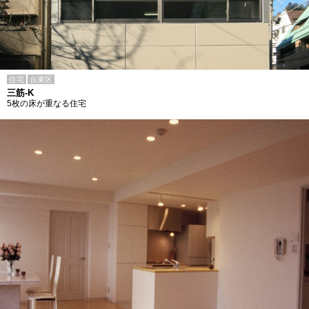
住宅
台東区
三筋-K
5枚の床が重なる住宅