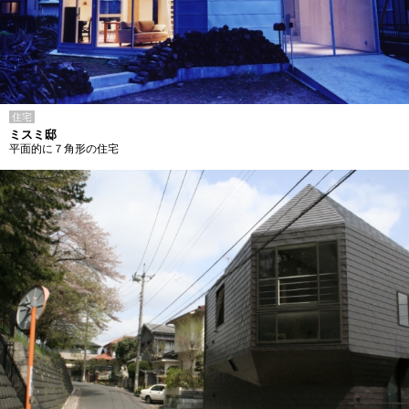
住宅
ミスミ邸
平面的に７角形の住宅