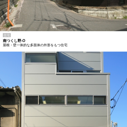
住宅
南つくし野-O
屋根・壁一体的な多面体の外形をもつ住宅