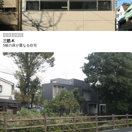
住宅
台東区
三筋-K
5枚の床が重なる住宅