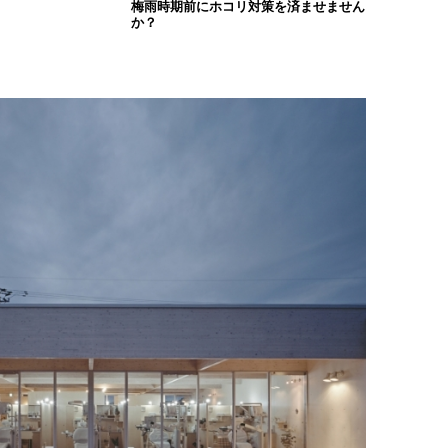
梅雨時期前にホコリ対策を済ませません
か？