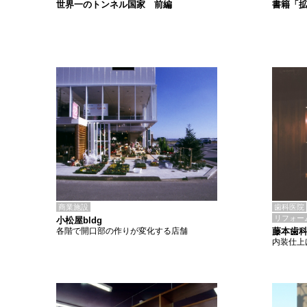
書籍「
世界一のトンネル国家 前編
商業施設
歯科医院
リフォー
小松屋bldg
各階で開口部の作りが変化する店舗
藤本歯
内装仕上