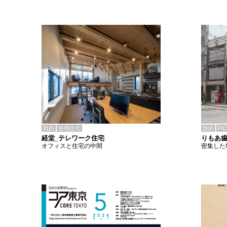
目的
併用住宅
目的
PI
経堂_テレワーク住宅
りもあ
オフィスと住宅の中間
密集した