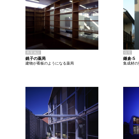
商業施設
住宅
銚子の薬局
鎌倉-S
建物が看板のようになる薬局
集成材の