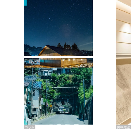
掲載雑誌・書籍
『街歩き研修「アールデコとモダニズ
ム、和風バロック」』のレポート記事が
掲載
掲載雑誌
コラム