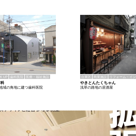
CK UP
歯科医院
医療・福祉施設
台東区
商業施設
リフォーム・イン
歯科
やきとんたくちゃん
地域の角地に建つ歯科医院
浅草の路地の居酒屋