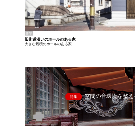
住宅
旧街道沿いのホールのある家
大きな気積のホールのある家
空間の音環境を整え
特集