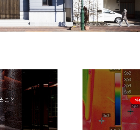
ること
特