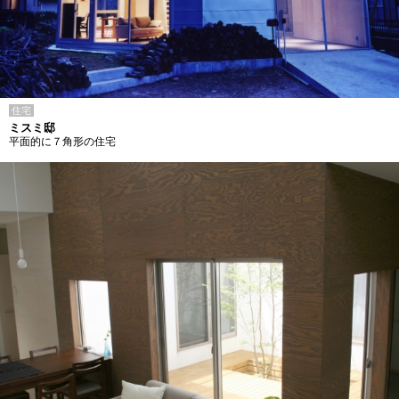
住宅
ミスミ邸
平面的に７角形の住宅