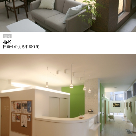
住宅
柏-K
回遊性のある中庭住宅