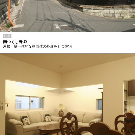
住宅
南つくし野-O
屋根・壁一体的な多面体の外形をもつ住宅