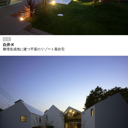
住宅
白井-K
雛壇造成地に建つ平屋のリゾート風住宅