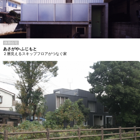
併用住宅
あさがや-ふじもと
２層見えるスキップフロアがつなぐ家