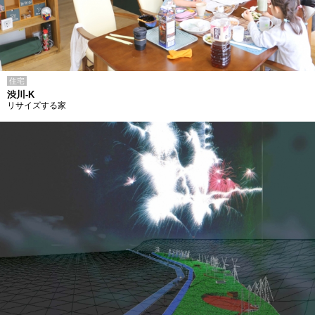
住宅
渋川-K
リサイズする家