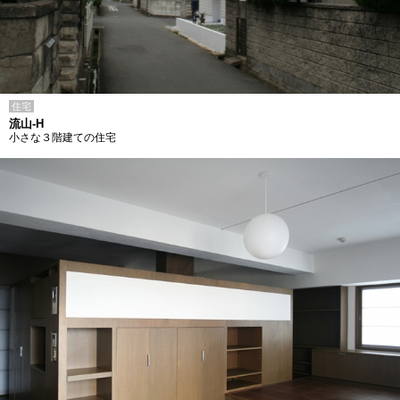
住宅
流山-H
小さな３階建ての住宅