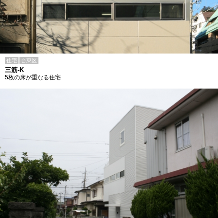
住宅
台東区
三筋-K
5枚の床が重なる住宅