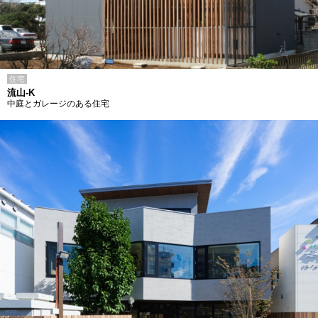
住宅
流山-K
中庭とガレージのある住宅