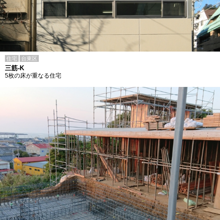
住宅
台東区
三筋-K
5枚の床が重なる住宅