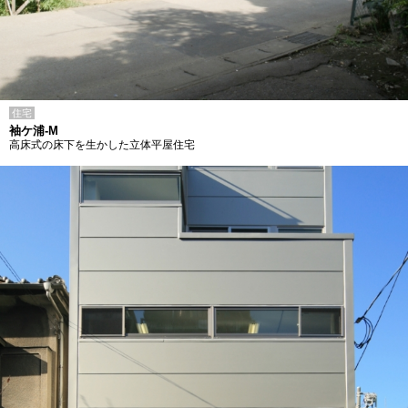
住宅
袖ケ浦-M
高床式の床下を生かした立体平屋住宅