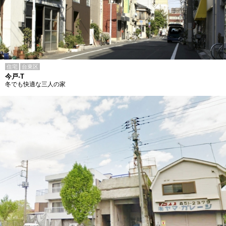
住宅
台東区
今戸-T
冬でも快適な三人の家