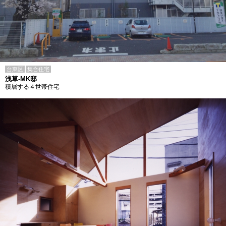
台東区
集合住宅
浅草-MK邸
積層する４世帯住宅