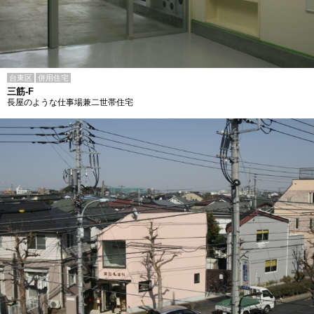
台東区
併用住宅
三筋-F
長屋のような仕事場兼二世帯住宅