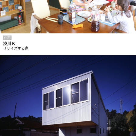
住宅
渋川-K
リサイズする家