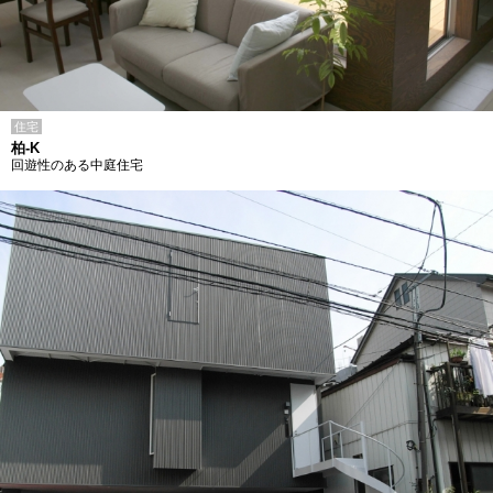
住宅
柏-K
回遊性のある中庭住宅