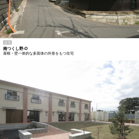
住宅
南つくし野-O
屋根・壁一体的な多面体の外形をもつ住宅