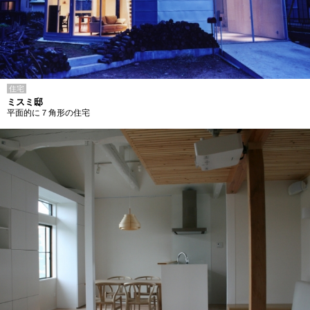
住宅
ミスミ邸
平面的に７角形の住宅