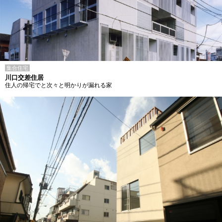
集合住宅
川口交差住居
住人の帰宅でと次々と明かりが漏れる家